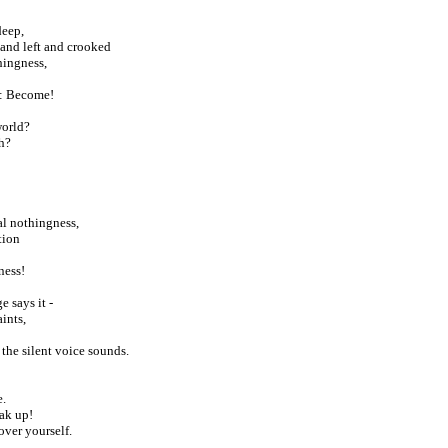
deep,
and left and crooked
hingness,
s: Become!
world?
h?
al nothingness,
tion
ness!
e says it -
aints,
 the silent voice sounds.
e.
ak up!
over yourself.