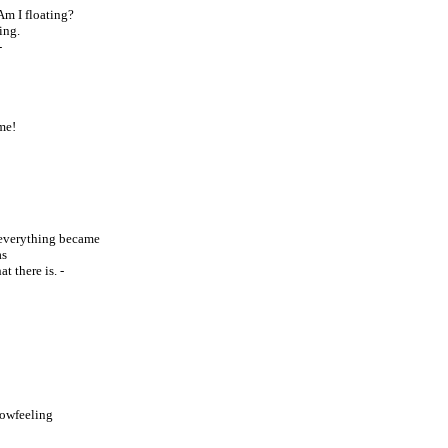
Am I floating?
ing.
-
me!
 everything became
as
t there is. -
dowfeeling