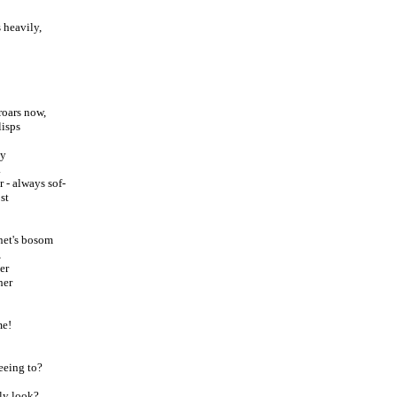
 heavily,
roars now,
lisps
ay
.
 - always sof-
st
inet's bosom
,
er
her
me!
!
eeing to?
ly look?