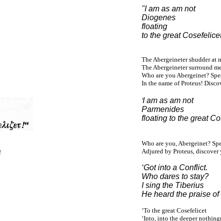
"I am as am not
Diogenes
floating
to the great Cosefelicet
The Abergeineter shudder at 
The Abergeineter surround m
Who are you Abergeinet? Spe
In the name of Proteus! Discov
I am as am not
'
Parmenides
floating to the great Co
Who are you, Abergeinet? Sp
Adjured by Proteus, discover 
!
‘Got into a Conflict.
Who dares to stay?
I sing the Tiberius
He heard the praise of
‘To the great Cosefelicet
‘Into, into the deeper nothing