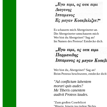
Es schauern mich Abergeineter an.
Die Abergeineter umschauern mich
Wer bist du Abergeinet? Sag an!
Im Namen des Proteus! Entdecke dich.
Wer bist du, Abergeinet? Sag an!
Beim Proteus beschworen, entdecke dich
"Ad conflictum labentem
morari quis audes?
Me Tiberis canentem
audivit Proteos laudes.
"Zum großen Cosefelicet
"Hinein, hinein ins tiefere Nichts