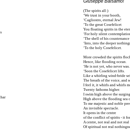
Giuseppe Balsamo!
(The spirits all:)
‘We trust in your booth,
‘Cagliostro, eternal Jew!
‘To the great Cosefelicet
You floating spirits in the et
ts
‘For holy silent contemplatio
‘The shell of his countenance
‘Into, into the deeper nothing
‘To the holy Cosefelicet.
More crowded the spirits floc
Hence, like flooding ocean.
‘He is not yet, who never was.
‘Soon the Cosefelicet lifts.
Like a whirling wind-bride se
The breath of the voice, and 
I feel it, it whirls and whirls 
Twenty fathoms higher.
I swim high above the surging
char
High above the flooding sea of
To me majestic and noble pres
An invisible spectacle.
It opens in the centre
of the conflict of spirits - it f
A centre, not real and not real
Of spiritual not real nothingn