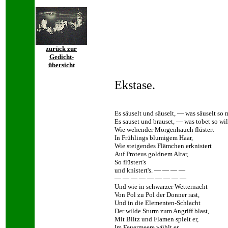
zurück zur
Gedicht-
übersicht
Ekstase.
Es säuselt und säuselt, — was säuselt so 
Es sauset und brauset, — was tobet so wi
Wie wehender Morgenhauch flüstert
In Frühlings blumigem Haar,
Wie steigendes Flämchen erknistert
Auf Proteus goldnem Altar,
So flüstert's
und knistert's. — — — —
— — — — — — — — —
Und wie in schwarzer Wetternacht
Von Pol zu Pol der Donner rast,
Und in die Elementen-Schlacht
Der wilde Sturm zum Angriff blast,
Mit Blitz und Flamen spielt er,
Im Feuermeere wühlt er