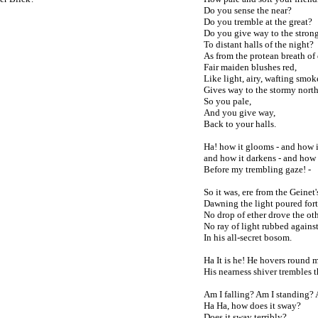
Do you sense the near?
Do you tremble at the great?
Do you give way to the stron
To distant halls of the night?
As from the protean breath of
Fair maiden blushes red,
Like light, airy, wafting smok
Gives way to the stormy nort
So you pale,
And you give way,
Back to your halls.
Ha! how it glooms - and how 
and how it darkens - and how 
Before my trembling gaze! -
So it was, ere from the Geinet
Dawning the light poured fort
No drop of ether drove the ot
No ray of light rubbed against
In his all-secret bosom.
Ha It is he! He hovers round 
His nearness shiver trembles 
Am I falling? Am I standing? 
Ha Ha, how does it sway?
Does it sway terribly?