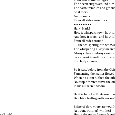
The ocean surges around him
The earth trembles and groans
So it roars
And it roars
From all sides around - -
- - - - - - - - - -
Hark! Hark!
How it whispers now - how it 
And how it roars - and how it 
From all sides around - - -
- - The whispering further aw
The whispering always nearer
Always closer - always sweeter
ter - almost inaudible - now lo
into holy silence.
So it was, before from the Ge
Fermenting the matter flowed
When no atom rubbed the oth
No drop of water drove the ot
In his all-secret bosom.
Ha it is he! - He floats round 
Belchian feeling enlivens me
Shine of day, where are you fl
At noon, whither? whither?
er Blick?
How pale and soft your friend