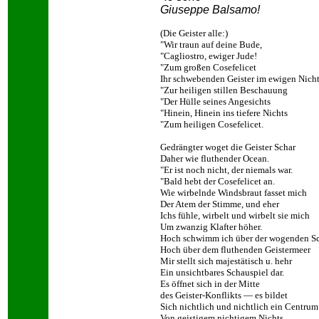
Giuseppe Balsamo!
(Die Geister alle:)
"Wir traun auf deine Bude,
"Cagliostro, ewiger Jude!
"Zum großen Cosefelicet
Ihr schwebenden Geister im ewigen Nich
"Zur heiligen stillen Beschauung
"Der Hülle seines Angesichts
"Hinein, Hinein ins tiefere Nichts
"Zum heiligen Cosefelicet.
Gedrängter woget die Geister Schar
Daher wie fluthender Ocean.
"Er ist noch nicht, der niemals war.
"Bald hebt der Cosefelicet an.
Wie wirbelnde Windsbraut fasset mich
Der Atem der Stimme, und eher
Ichs fühle, wirbelt und wirbelt sie mich
Um zwanzig Klafter höher.
Hoch schwimm ich über der wogenden S
Hoch über dem fluthenden Geistermeer
Mir stellt sich majestätisch u. hehr
Ein unsichtbares Schauspiel dar.
Es öffnet sich in der Mitte
des Geister-Konflikts — es bildet
Sich nichtlich und nichtlich ein Centrum
Von geistigem nichtigem Nichts.