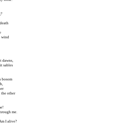
g?
 death
e
h wind
it dawns,
it sables
's bosom
h,
her
 the other
me!
through me.
Am I alive?