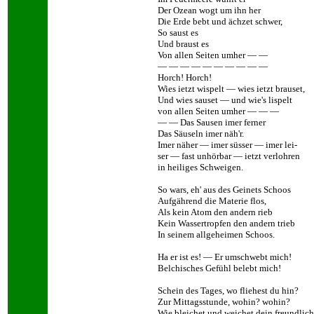
Der Ozean wogt um ihn her
Die Erde bebt und ächzet schwer,
So saust es
Und braust es
Von allen Seiten umher — —
— — — — — — — — — —
Horch! Horch!
Wies ietzt wispelt — wies ietzt brauset,
Und wies sauset — und wie's lispelt
von allen Seiten umher — — —
— — Das Sausen imer ferner
Das Säuseln imer näh'r.
Imer näher — imer süsser — imer lei-
ser — fast unhörbar — ietzt verlohren
in heiliges Schweigen.
So wars, eh' aus des Geinets Schoos
Aufgährend die Materie flos,
Als kein Atom den andern rieb
Kein Wassertropfen den andern trieb
In seinem allgeheimen Schoos.
Ha er ist es! — Er umschwebt mich!
Belchisches Gefühl belebt mich!
Schein des Tages, wo fliehest du hin?
Zur Mittagsstunde, wohin? wohin?
Wie bleichet und weichet dein freundlich