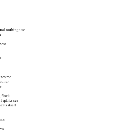
ernal nothingness
n
ness
k
izes me
sooner
me
 flock
 spirits sea
ents itself
orms
ess.