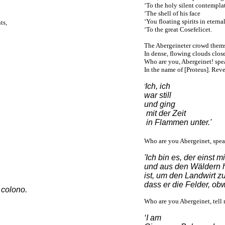
‘To the holy silent contempla
‘The shell of his face
‘You floating spirits in etern
ts,
‘To the great Cosefelicet.
The Abergeineter crowd thems
In dense, flowing clouds close
Who are you, Abergeinet! spe
In the name of [Proteus]. Reve
Ich, ich
'
war still
und ging
mit der Zeit
in Flammen unter.
'
Who are you Abergeinet, spe
'Ich bin es, der einst
und aus den Wäldern
ist, um den Landwirt 
dass er die Felder, ob
 colono.
Who are you Abergeinet, tell
‘I am