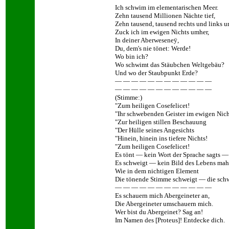
Ich schwim im elementarischen Meer.
Zehn tausend Millionen Nächte tief,
Zehn tausend, tausend rechts und links u
Zuck ich im ewigen Nichts umher,
In deiner Aberweseneÿ,
Du, dem's nie tönet: Werde!
Wo bin ich?
Wo schwimt das Stäubchen Weltgebäu?
Und wo der Staubpunkt Erde?
— — — — — — — — — — — —
— — — — — — — — — — — —
(Stimme:)
"Zum heiligen Cosefelicet!
"Ihr schwebenden Geister im ewigen Nich
"Zur heiligen stillen Beschauung
"Der Hülle seines Angesichts
"Hinein, hinein ins tiefere Nichts!
"Zum heiligen Cosefelicet!
Es tönt — kein Wort der Sprache sagts —
Es schweigt — kein Bild des Lebens mahl
Wie in dem nichtigen Element
Die tönende Stimme schweigt — die sch
— — — — — — — — — — — —
Es schauern mich Abergeineter an,
Die Abergeineter umschauern mich.
Wer bist du Abergeinet? Sag an!
Im Namen des [Proteus]! Entdecke dich.