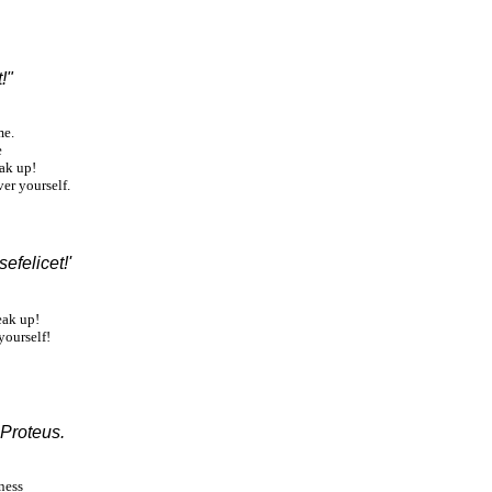
!"
me.
e
ak up!
er yourself.
sefelicet!'
eak up!
yourself!
 Proteus.
ness