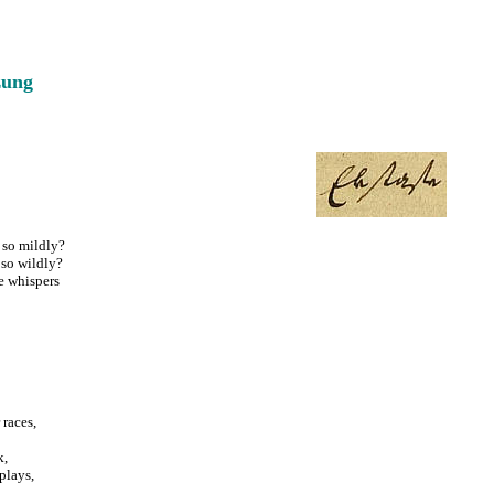
zung
s so mildly?
s so wildly?
e whispers
 races,
k,
plays,