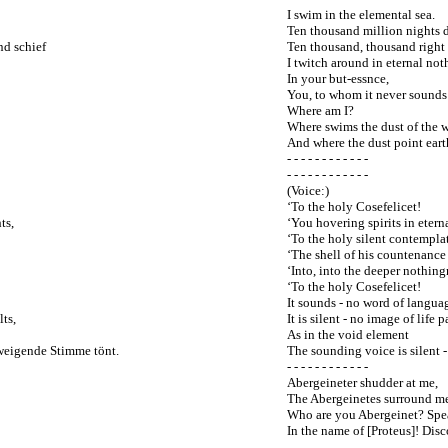
I swim in the elemental sea.
Ten thousand million nights 
nd schief
Ten thousand, thousand right 
I twitch around in eternal not
In your but-essnce,
You, to whom it never sound
Where am I?
Where swims the dust of the 
And where the dust point eart
- - - - - - - - - - - -
- - - - - - - - - - - -
(Voice:)
‘To the holy Cosefelicet!
ts,
‘You hovering spirits in etern
‘To the holy silent contempla
‘The shell of his countenance
‘Into, into the deeper nothing
‘To the holy Cosefelicet!
It sounds - no word of languag
ts,
It is silent - no image of life p
As in the void element
weigende Stimme tönt.
The sounding voice is silent -
- - - - - - - - - - - -
Abergeineter shudder at me,
The Abergeinetes surround m
Who are you Abergeinet? Spe
In the name of [Proteus]! Disc