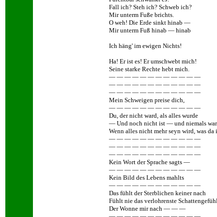
Fall ich? Steh ich? Schweb ich?
Mir unterm Fuße brichts.
O weh! Die Erde sinkt hinab —
Mir unterm Fuß hinab — hinab
Ich häng' im ewigen Nichts!
Ha! Er ist es! Er umschwebt mich!
Seine starke Rechte hebt mich.
— — — — — — — — — — — —
— — — — — — — — — — — —
— — — — — — — — — — — —
Mein Schweigen preise dich,
— — — — — — — — — — — —
Du, der nicht ward, als alles wurde
— Und noch nicht ist — und niemals war
Wenn alles nicht mehr seyn wird, was da 
— — — — — — — — — — — —
— — — — — — — — — — — —
— — — — — — — — — — — —
Kein Wort der Sprache sagts —
— — — — — — — — — — — —
Kein Bild des Lebens mahlts
— — — — — — — — — — — —
Das fühlt der Sterblichen keiner nach
Fühlt nie das verlohrenste Schattengefüh
Der Wonne mir nach — — —
— — — — — — — — — — — —