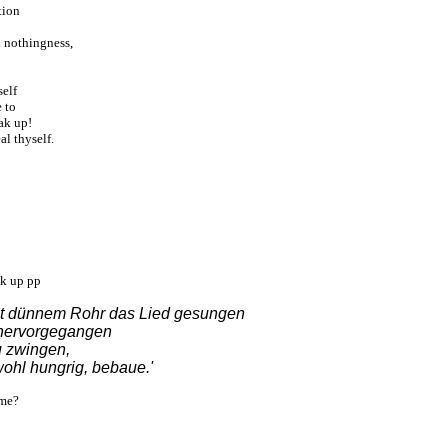
tion
al nothingness,
elf
 to
ak up!
al thyself.
ak up pp
 mit dünnem Rohr das Lied gesungen
 hervorgegangen
zu zwingen,
wohl hungrig, bebaue.'
 me?