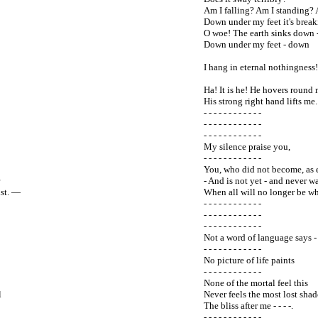
Am I falling? Am I standing? 
Down under my feet it's break
O woe! The earth sinks down 
Down under my feet - down
I hang in eternal nothingness!
Ha! It is he! He hovers round 
His strong right hand lifts me.
- - - - - - - - - - - -
- - - - - - - - - - - -
- - - - - - - - - - - -
My silence praise you,
- - - - - - - - - - - -
You, who did not become, as
- And is not yet - and never w
ist. —
When all will no longer be wha
- - - - - - - - - - - -
- - - - - - - - - - - -
- - - - - - - - - - - -
Not a word of language says -
- - - - - - - - - - - -
No picture of life paints
- - - - - - - - - - - -
None of the mortal feel this
l
Never feels the most lost sha
The bliss after me - - - -.
- - - - - - - - - - - -