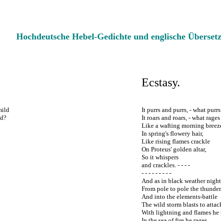
Hochdeutsche Hebel-Gedichte und englische Überset
Ecstasy.
mild
It purrs and purrs, - what purr
ld?
It roars and roars, - what rage
Like a wafting morning breez
In spring's flowery hair,
Like rising flames crackle
On Proteus' golden altar,
So it whispers
and crackles. - - - -
- - - - - - - - -
And as in black weather night
From pole to pole the thunder
And into the elements-battle
The wild storm blasts to attac
With lightning and flames he 
In the sea of fire he rages