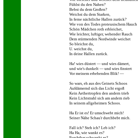
Fühlst du den Nahen?
Bebst du dem Großen?
Weichst du dem Starken,
In ferne nächtliche Hallen zurück?
Wie von des Todes proteusischem Hauch
Schön Mädchen roth erbleichet,
Wie leichter, luftiger, wehender Rauch
Dem stürmenden Nordwinde weichet
So bleichst du,
U. weichst du,
In deine Hallen zurück.
Ha! wies düstert — und wies dämert,
und wie's dunkelt — und wies finstert
Vor meinem erbebenden Blik! —
So wars, eh aus des Geinets Schoos
Aufdämernd sich das Licht ergoß
Kein Aethertropfen den andern trieb
Kein Lichtstrahl sich am andern rieb
In seinem allgeheimen Schoos.
Ha Er ist es! Er umschwebt mich!
Seiner Nähe Schau'r durchbebt mich.
Fall ich? Steh ich? Leb ich?
Ha Ha, wie wankt es?
Furchtbar schwankt es?