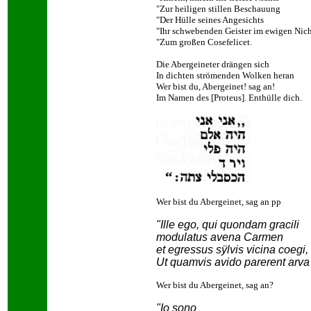
"Zur heiligen stillen Beschauung
"Der Hülle seines Angesichts
"Ihr schwebenden Geister im ewigen Nich
"Zum großen Cosefelicet.
Die Abergeineter drängen sich
In dichten strömenden Wolken heran
Wer bist du, Abergeinet! sag an!
Im Namen des [Proteus]. Enthülle dich.
Wer bist du Abergeinet, sag an pp
"Ille ego, qui quondam gracili
modulatus avena Carmen
et egressus sÿlvis vicina coegi,
Ut quamvis avido parerent arva
Wer bist du Abergeinet, sag an?
"Io sono