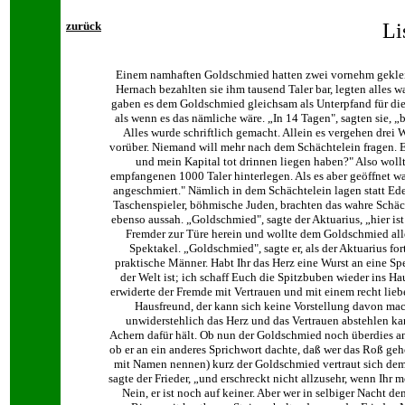
zurück
Li
Einem namhaften Goldschmied hatten zwei vornehm gekleide
Hernach bezahlten sie ihm tausend Taler bar, legten alles 
gaben es dem Goldschmied gleichsam als Unterpfand für di
als wenn es das nämliche wäre. „In 14 Tagen", sagten sie,
Alles wurde schriftlich gemacht. Allein es vergehen dre
vorüber. Niemand will mehr nach dem Schächtelein fragen. 
und mein Kapital tot drinnen liegen haben?" Also wollte
empfangenen 1000 Taler hinterlegen. Als es aber geöffnet wa
angeschmiert." Nämlich in dem Schächtelein lagen statt Edel
Taschenspieler, böhmische Juden, brachten das wahre Schäc
ebenso aussah. „Goldschmied", sagte der Aktuarius, „hier ist
Fremder zur Türe herein und wollte dem Goldschmied all
Spektakel. „Goldschmied", sagte er, als der Aktuarius fo
praktische Männer. Habt Ihr das Herz eine Wurst an eine Sp
der Welt ist; ich schaff Euch die Spitzbuben wieder ins Hau
erwiderte der Fremde mit Vertrauen und mit einem recht lieb
Hausfreund, der kann sich keine Vorstellung davon mac
unwiderstehlich das Herz und das Vertrauen abstehlen kan
Achern dafür hält. Ob nun der Goldschmied noch überdies a
ob er an ein anderes Sprichwort dachte, daß wer das Roß geh
mit Namen nennen) kurz der Goldschmied vertraut sich dem F
sagte der Frieder, „und erschreckt nicht allzusehr, wenn Ihr 
Nein, er ist noch auf keiner. Aber wer in selbiger Nacht 