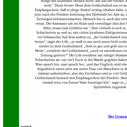
Ringe mit kostbaren Steinen holte, das war der Frieder. 
recht." Desto besser. Denn dem Goldschmied war es a
Empfangschein, daß er obige Artikel richtig erhalten habe, 
jetzt nach des Frieders Anleitung den Diebstahl bei Amt an,
Zeitungen bekanntzumachen. Hernach bat er, auch das versi
etwas. Der Amtmann sah ins Klare und verwilligte ihm den
führt, etwas zum Gefallen tun." Also verlauft es sich 
Schächtelein so und so, mit vielen kostbaren Edelgesteine
ein böhmischer Jud dem andern zu, „der Goldschmied wird n
besser", sagte der Löb, „so muß er uns auch unser Geld zurü
wieder zu dem Goldschmied. „Seid so gut und gebt uns itz
Herrn", erwiderte der Goldschmied, „euch ist unterdessen ei
Zeitung gelesen?" Der Löb erwiderte mit ruhiger Stimme: 
Schächtelein ab, wie wir's Euch in die Hände gegeben haben,
Man sprach hin, man sprach her, „und das Unglück wird ebe
Augenblick traten jetzt mit seiner Frau vier Hatschiere in 
nimmer aufzutreiben, aber das Zuchthaus und so viel Geld
Goldschmied hernach den Empfangschein des Frieders. Aber d
einmal etwa von Euerer Ware benötiget bin", sagte er, 
Spitzbuben zugrunde r
Der Ursprun
zurück