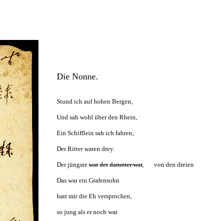
Die Nonne.
Stund ich auf hohen Bergen,
Und sah wohl über den Rhein,
Ein Schifflein sah ich fahren,
Der Ritter waren drey.
Der jüngste
war
der
darunter war
, von den dreien
Das war ein Grafensohn
hatt mir die Eh versprochen,
so jung als er noch war.