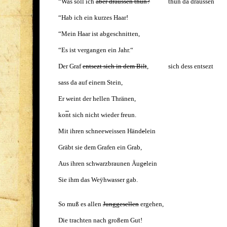
“Was soll ich
aber draussen thun?
thun da draussen
“Hab ich ein kurzes Haar!
“Mein Haar ist abgeschnitten,
“Es ist vergangen ein Jahr.“
Der Graf
entsezt sich in dem Bilt
, sich dess entsezt
sass da auf einem Stein,
Er weint der hellen Thränen,
ko
n
t sich nicht wieder freun.
Mit ihren schneeweissen Händ
e
lein
Gräbt sie dem Grafen ein Grab,
Aus ihren schwarzbraunen Äug
e
lein
Sie ihm das We
ÿ
hwasser gab.
So muß es allen
Junggesellen
ergehen,
Die trachten nach großem Gut!