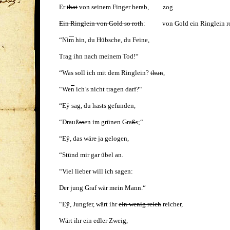
Er
that
von seinem Finger herab, zog
Ein Ringlein von Gold so roth
: von Gold ein Ringlein ro
“Ni
m
hin, du Hübsche, du Feine,
Trag ihn nach meinem Tod!“
“Was soll ich mit dem Ringlein?
thun
,
“We
n
ich’s nicht tragen darf?“
“E
ÿ
sag, du hasts gefunden,
“Drauß
ss
en im grünen Gra
ß
s;“
“E
ÿ
, das wär
e
ja gelogen,
“Stünd mir gar übel an.
“Viel lieber will ich sagen:
Der jung Graf wär mein Mann.“
“E
ÿ
, Jungfer, wärt ihr
ein wenig reich
reicher,
Wärt ihr ein edler Zweig,