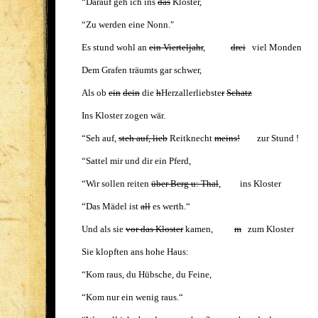
“Darauf geh ich ins
das
Kloster,
“Zu werden eine Nonn."
Es stund wohl an
ein Vierteljahr
,
drei
viel Monden
Dem Grafen träumts gar schwer,
Als ob
ein
dein
die
h
Herzallerliebste
r
Schatz
Ins Kloster zogen wär.
“Seh auf,
steh auf, lieb
Reitknecht
meins!
zur Stund !
“Sattel mir und dir ein Pferd,
“Wir sollen reiten
über Berg u: Thal
, ins Kloster
“Das Mädel ist
all
es werth.“
Und als sie
vor das Kloster
kamen,
m
zum Kloster
Sie klopften ans hohe Haus:
“Kom raus, du Hübsche, du Feine,
“Kom nur ein wenig raus.“