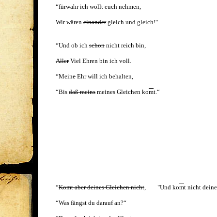
“fürwahr ich wollt euch nehmen,
Wir wären
einander
gleich und gleich!“
“Und ob ich
schon
nicht reich bin,
Aller
Viel Ehren bin ich voll.
“Mein
e
Ehr will ich behalten,
“Bis
daß meins
meines Gleichen ko
m
t.“
“
Komt aber deines Gleichen nicht
, "Und ko
m
t nicht dein
“Was fängst du darauf an?“