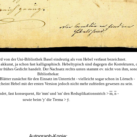
rd von der Uni-Bibliothek Basel eindeutig als von Hebel verfasst bezeichnet.
akkurat, ja schon fast kalligraphisch. Hebeltypisch sind dagegen die Korrekturen, 
ehr frühes Gedicht handelt. Der Nachsatz rechts unten stammt ev. nicht von ihm, so
Bibliothekar.
Blätter zunächst für den Einsatz im Unterricht - vielleicht sogar schon in Lörrach -
cheint Hebel mit der ersten Version jedoch nicht mehr zufrieden gewesen zu sein.
et, fast konsequent, für 'mm' und 'nn' den Reduplikationsstrich >
m
,
n
-
sowie beim 'y' die Trema > ÿ.
Autograph-Kopie: