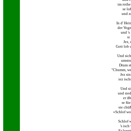
im rothe
se lo
und z
In d' Hei
der Voge
und 's
si
Jez, 
Gott lob 
Und sich
umstra
Drum st
"Chumm, wei
Jez sin
iez isc
Und si
und sied
er iß
se füe
sie chü
»Schlof woh
Schlof 
's isch
Er luegt