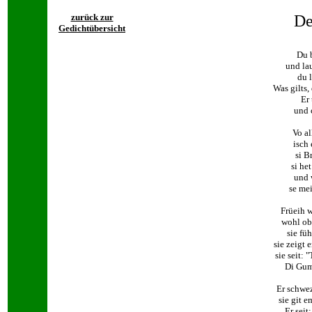
zurück zur
De
Gedichtübersicht
Du b
und la
du 
Was gilts,
Er 
und 
Vo al
isch 
si B
si he
und 
se mei
Früeih 
wohl ob
sie fü
sie zeigt
sie seit: 
Di Gum
Er schwez
sie git e
Er seit