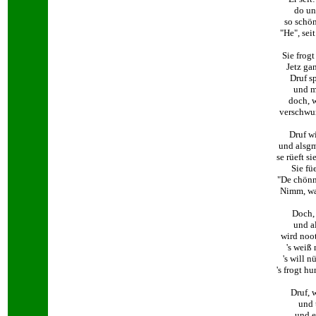
do un
so schön
"He", seit
Sie frogt
Jetz ga
Druf sp
und m
doch, w
verschwun
Druf wi
und alsgm
se rüeft s
Sie fü
"De chönn
Nimm, wa
Doch, 
und a
wird noot
's weiß
's will 
's frogt h
Druf, 
und 
und e