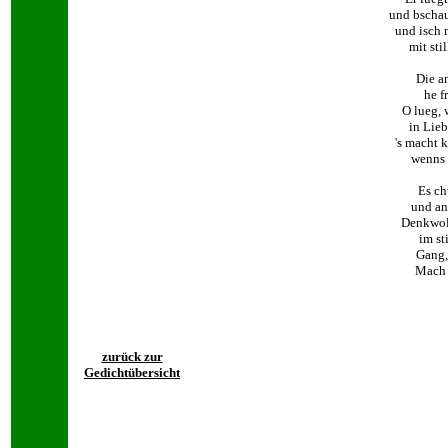
und bschau
und isch 
mit sti
Die a
he f
O lueg, 
in Lieb
's macht 
wenns 
Es ch
und an
Denkwol,
im st
Gang, 
Mach 
zurück zur
Gedichtübersicht