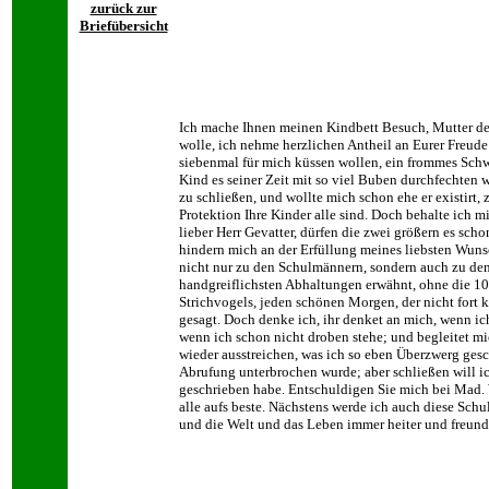
zurück zur
Briefübersicht
Ich mache Ihnen meinen Kindbett Besuch, Mutter d
wolle, ich nehme herzlichen Antheil an Eurer Freude
siebenmal für mich küssen wollen, ein frommes Schwe
Kind es seiner Zeit mit so viel Buben durchfechten 
zu schließen, und wollte mich schon ehe er existirt,
Protektion Ihre Kinder alle sind. Doch behalte ich m
lieber Herr Gevatter, dürfen die zwei größern es s
hindern mich an der Erfüllung meines liebsten Wunsc
nicht nur zu den Schulmännern, sondern auch zu den 
handgreiflichsten Abhaltungen erwähnt, ohne die 10
Strichvogels, jeden schönen Morgen, der nicht fort k
gesagt. Doch denke ich, ihr denket an mich, wenn i
wenn ich schon nicht droben stehe; und begleitet mic
wieder ausstreichen, was ich so eben Überzwerg gesc
Abrufung unterbrochen wurde; aber schließen will ic
geschrieben habe. Entschuldigen Sie mich bei Mad. We
alle aufs beste. Nächstens werde ich auch diese Sch
und die Welt und das Leben immer heiter und freund