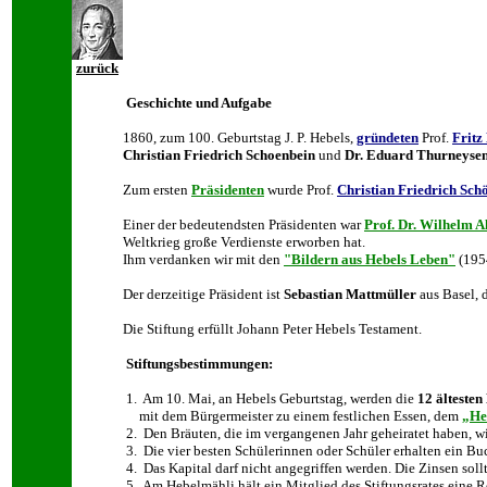
zurück
Geschichte und Aufgabe
1860, zum 100. Geburtstag J. P. Hebels,
gründeten
Prof.
Fritz
Christian Friedrich Schoenbein
und
Dr. Eduard Thurneyse
Zum ersten
Präsidenten
wurde Prof.
Christian Friedrich Sch
Einer der bedeutendsten Präsidenten war
Prof. Dr. Wilhelm A
Weltkrieg große Verdienste erworben hat.
Ihm verdanken wir mit den
"Bildern aus Hebels Leben"
(1954
Der derzeitige Präsident ist
Sebastian Mattmüller
aus Basel, 
Die Stiftung erfüllt Johann Peter Hebels Testament.
Stiftungsbestimmungen:
1. Am 10. Mai, an Hebels Geburtstag, werden die
12 älteste
mit dem Bürgermeister zu einem festlichen Essen, dem
„He
2. Den Bräuten, die im vergangenen Jahr geheiratet haben, wi
3. Die vier besten Schülerinnen oder Schüler erhalten ein B
4. Das Kapital darf nicht angegriffen werden. Die Zinsen soll
5. Am Hebelmähli hält ein Mitglied des Stiftungsrates eine 