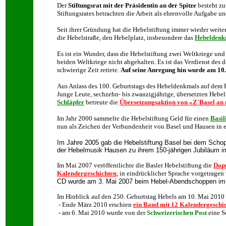
Der
Stiftungsrat mit der Präsidentin an der Spitze
besteht zu
Stiftungsrat
es betrachten die Arbeit als ehrenvolle Aufgabe und
Seit ihrer Gründung hat die Hebelstiftung immer wieder weite
die Hebelstraße, den Hebelplatz, insbesondere das
Hebeldenkm
Es ist ein Wunder, dass die Hebelstiftung zwei Weltkriege u
beiden Weltkriege nicht abgehalten. Es ist das Verdienst des
schwierige Zeit rettete.
Auf seine Anregung hin wurde am 10.
Aus Anlass des 100. Geburtstags des Hebeldenkmals auf dem Pe
Junge Leute, sechzehn- bis zwanzigjährige, übersetzten Hebel
Schläpfer
betreute die
Übersetzungsaktion von «Z'Basel an
Im Jahr 2000 sammelte die Hebelstiftung Geld für einen
Basil
nun als Zeichen der Verbundenheit von Basel und Hausen in 
Im Jahre 2005 gab die Hebelstiftung Basel bei dem Sch
der Hebelmusik Hausen zu ihrem 150-jährigen Jubiläum i
Im Mai 2007 veröffentlichte die Basler Hebelstiftung die
Dop
Kalendergeschichten
, in eindrücklicher Sprache vorgetrage
CD wurde am 3. Mai 2007 beim Hebel-Abendschoppen im Mu
Im Hinblick auf den 250. Geburtstag Hebels am 10. Mai 2010 ha
- Ende März 2010 erschien
ein Band mit 12 Kalendergeschich
- am 6. Mai 2010 wurde von der
Schweizerischen Post
eine
S