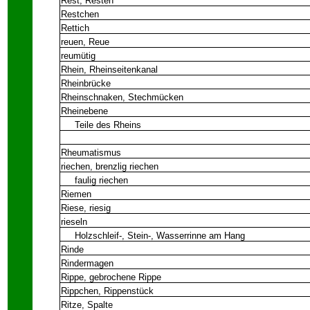
Rest, Resten
Restchen
Rettich
reuen, Reue
reumütig
Rhein, Rheinseitenkanal
Rheinbrücke
Rheinschnaken, Stechmücken
Rheinebene
Teile des Rheins
Rheumatismus
riechen, brenzlig riechen
faulig riechen
Riemen
Riese, riesig
rieseln
Holzschleif-, Stein-, Wasserrinne am Hang
Rinde
Rindermagen
Rippe, gebrochene Rippe
Rippchen, Rippenstück
Ritze, Spalte