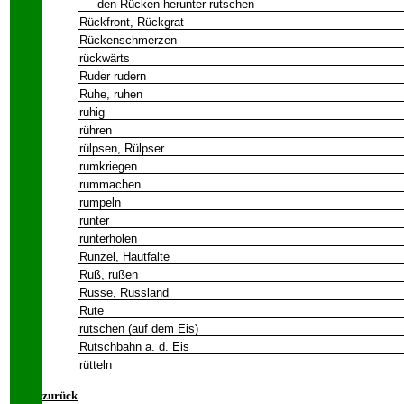
den Rücken herunter rutschen
Rückfront, Rückgrat
Rückenschmerzen
rückwärts
Ruder rudern
Ruhe, ruhen
ruhig
rühren
rülpsen, Rülpser
rumkriegen
rummachen
rumpeln
runter
runterholen
Runzel, Hautfalte
Ruß, rußen
Russe, Russland
Rute
rutschen (auf dem Eis)
Rutschbahn a. d. Eis
rütteln
zurück