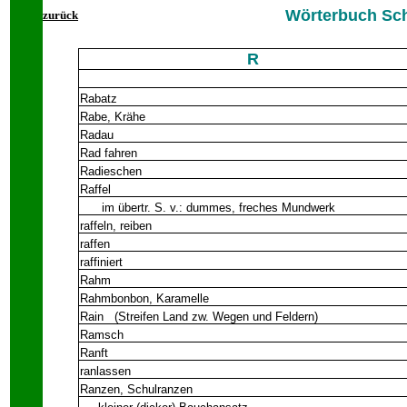
Wörterbuch Sch
zurück
R
Rabatz
Rabe, Krähe
Radau
Rad fahren
Radieschen
Raffel
im übertr. S. v.: dummes, freches Mundwerk
raffeln, reiben
raffen
raffiniert
Rahm
Rahmbonbon, Karamelle
Rain (Streifen Land zw. Wegen und Feldern)
Ramsch
Ranft
ranlassen
Ranzen, Schulranzen