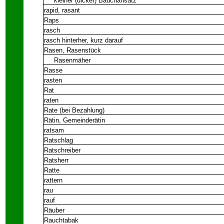
kleiner (dicker) Bauchansatz
rapid, rasant
Raps
rasch
rasch hinterher, kurz darauf
Rasen, Rasenstück
Rasenmäher
Rasse
rasten
Rat
raten
Rate (bei Bezahlung)
Rätin, Gemeinderätin
ratsam
Ratschlag
Ratschreiber
Ratsherr
Ratte
rattern
rau
rauf
Räuber
Rauchtabak