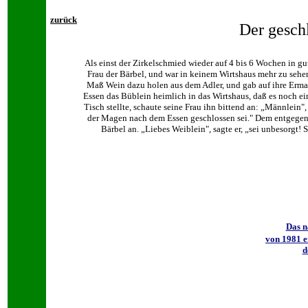
zurück
Der gesch
Als einst der Zirkelschmied wieder auf 4 bis 6 Wochen in g
Frau der Bärbel, und war in keinem Wirtshaus mehr zu sehen.
Maß Wein dazu holen aus dem Adler, und gab auf ihre Erma
Essen das Büblein heimlich in das Wirtshaus, daß es noch ei
Tisch stellte, schaute seine Frau ihn bittend an: „Männlein",
der Magen nach dem Essen geschlossen sei." Dem entgegen s
Bärbel an. „Liebes Weiblein", sagte er, „sei unbesorgt!
Das n
von 1981 e
d