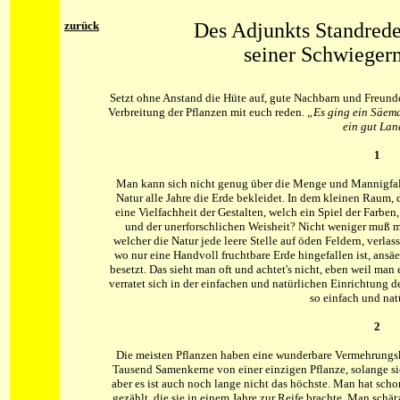
zurück
Des Adjunkts Standred
seiner Schwieger
Setzt ohne Anstand die Hüte auf, gute Nachbarn und Freunde
Verbreitung der Pflanzen mit euch reden.
„Es ging ein Säema
ein gut Lan
1
Man kann sich nicht genug über die Menge und Mannigfalt
Natur alle Jahre die Erde bekleidet. In dem kleinen Raum,
eine Vielfachheit der Gestalten, welch ein Spiel der Farben,
und der unerforschlichen Weisheit? Nicht weniger muß m
welcher die Natur jede leere Stelle auf öden Feldern, verl
wo nur eine Handvoll fruchtbare Erde hingefallen ist, ansä
besetzt. Das sieht man oft und achtet's nicht, eben weil man 
verratet sich in der einfachen und natürlichen Einrichtung d
so einfach und natü
2
Die meisten Pflanzen haben eine wunderbare Vermehrungsk
Tausend Samenkerne von einer einzigen Pflanze, solange sie l
aber es ist auch noch lange nicht das höchste. Man hat sch
gezählt, die sie in einem Jahre zur Reife brachte. Man schät