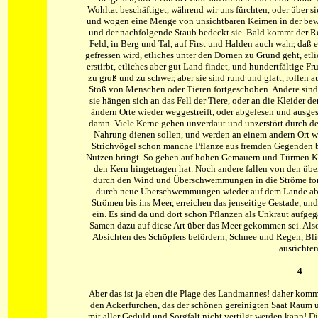
Wohltat beschäftiget, während wir uns fürchten, oder über 
und wogen eine Menge von unsichtbaren Keimen in der beweg
und der nachfolgende Staub bedeckt sie. Bald kommt der Re
Feld, in Berg und Tal, auf First und Halden auch wahr, da
gefressen wird, etliches unter den Dornen zu Grund geht, et
erstirbt, etliches aber gut Land findet, und hundertfältige 
zu groß und zu schwer, aber sie sind rund und glatt, rollen 
Stoß von Menschen oder Tieren fortgeschoben. Andere sind
sie hängen sich an das Fell der Tiere, oder an die Kleider 
ändern Orte wieder weggestreift, oder abgelesen und ausgesä
daran. Viele Kerne gehen unverdaut und unzerstört durch d
Nahrung dienen sollen, und werden an einem andern Ort wi
Strichvögel schon manche Pflanze aus fremden Gegenden be
Nutzen bringt. So gehen auf hohen Gemauern und Türmen K
den Kern hingetragen hat. Noch andere fallen von den übe
durch den Wind und Überschwemmungen in die Ströme fortg
durch neue Überschwemmungen wieder auf dem Lande abg
Strömen bis ins Meer, erreichen das jenseitige Gestade, un
ein. Es sind da und dort schon Pflanzen als Unkraut aufg
Samen dazu auf diese Art über das Meer gekommen sei. Also
Absichten des Schöpfers befördern, Schnee und Regen, Bli
ausrichten
4
Aber das ist ja eben die Plage des Landmannes! daher komm
den Ackerfurchen, das der schönen gereinigten Saat Raum 
mit aller Geduld und Sorgfalt nicht vertilgt werden kann! Di