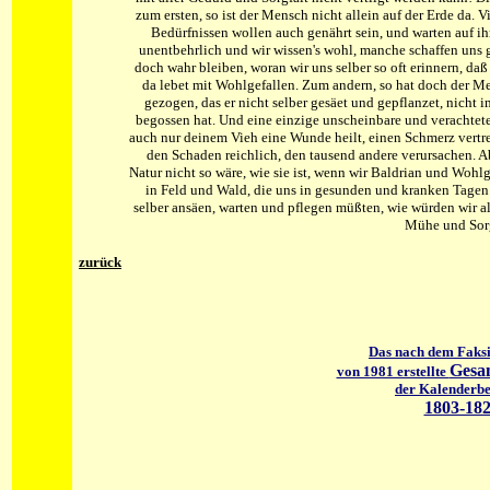
zum ersten, so ist der Mensch nicht allein auf der Erde da. 
Bedürfnissen wollen auch genährt sein, und warten auf ih
unentbehrlich und wir wissen's wohl, manche schaffen uns 
doch wahr bleiben, woran wir uns selber so oft erinnern, daß 
da lebet mit Wohlgefallen. Zum andern, so hat doch der
gezogen, das er nicht selber gesäet und gepflanzet, nicht 
begossen hat. Und eine einzige unscheinbare und verachtete 
auch nur deinem Vieh eine Wunde heilt, einen Schmerz vertre
den Schaden reichlich, den tausend andere verursachen. A
Natur nicht so wäre, wie sie ist, wenn wir Baldrian und Wohl
in Feld und Wald, die uns in gesunden und kranken Tagen
selber ansäen, warten und pflegen müßten, wie würden wir al
Mühe und Sor
zurück
Das nach dem Faks
Gesam
von 1981 erstellte
der Kalenderbe
1803-18