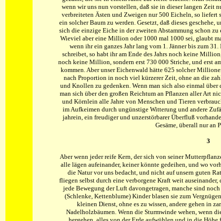
wenn wir uns nun vorstellen, daß sie in dieser langen Zeit n
verbreiteten Ästen und Zweigen nur 500 Eicheln, so liefert
ein solcher Baum zu werden. Gesetzt, daß dieses geschehe, un
sich die einzige Eiche in der zweiten Abstammung schon z
Wieviel aber eine Million oder 1000 mal 1000 sei, glaubt ma
wenn ihr ein ganzes Jahr lang vom 1. Jänner bis zum 31.
schreibet, so habt ihr am Ende des Jahrs noch keine Million
noch keine Million, sondern erst 730 000 Striche, und erst a
kommen. Aber unser Eichenwald hätte 625 solcher Millionen,
nach Proportion in noch viel kürzerer Zeit, ohne an die z
und Knollen zu gedenken. Wenn man sich also einmal über di
man sich über den großen Reichtum an Pflanzen aller Art ni
und Körnlein alle Jahre von Menschen und Tieren verbrauch
im Aufkeimen durch ungünstige Witterung und andere Zufäl
jahrein, ein freudiger und unzerstörbarer Überfluß vorhande
Gesäme, überall nur an 
3
Aber wenn jeder reife Kern, der sich von seiner Mutterpflanze
alle lägen aufeinander, keiner könnte gedeihen, und wo vorh
die Natur vor uns bedacht, und nicht auf unsern guten Rat
fliegen selbst durch eine verborgene Kraft weit auseinander,
jede Bewegung der Luft davongetragen, manche sind noch m
(Schlenke, Kettenblume) Kinder blasen sie zum Vergnügen 
kleinen Dienst, ohne es zu wissen, andere gehen in za
Nadelholzbäumen. Wenn die Sturmwinde wehen, wenn die
hergehen, alles von der Erde aufwühlen und in die Höhe fü