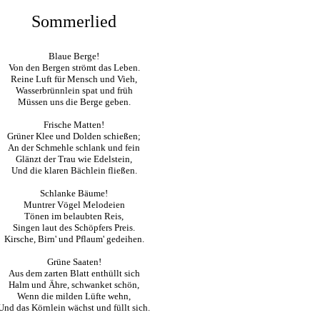
Sommerlied
Blaue Berge!
Von den Bergen strömt das Leben.
Reine Luft für Mensch und Vieh,
Wasserbrünnlein spat und früh
Müssen uns die Berge geben.
Frische Matten!
Grüner Klee und Dolden schießen;
An der Schmehle schlank und fein
Glänzt der Trau wie Edelstein,
Und die klaren Bächlein fließen.
Schlanke Bäume!
Muntrer Vögel Melodeien
Tönen im belaubten Reis,
Singen laut des Schöpfers Preis.
Kirsche, Birn' und Pflaum' gedeihen.
Grüne Saaten!
Aus dem zarten Blatt enthüllt sich
Halm und Ähre, schwanket schön,
Wenn die milden Lüfte wehn,
Und das Körnlein wächst und füllt sich.