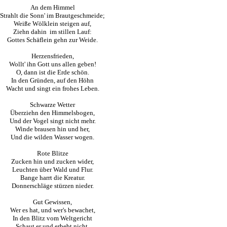
An dem Himmel
Strahlt die Sonn' im Brautgeschmeide;
Weiße Wölklein steigen auf,
Ziehn dahin im stillen Lauf:
Gottes Schäflein gehn zur Weide.
Herzensfrieden,
Wollt' ihn Gott uns allen geben!
O, dann ist die Erde schön.
In den Gründen, auf den Höhn
Wacht und singt ein frohes Leben.
Schwarze Wetter
Überziehn den Himmelsbogen,
Und der Vogel singt nicht mehr.
Winde brausen hin und her,
Und die wilden Wasser wogen.
Rote Blitze
Zucken hin und zucken wider,
Leuchten über Wald und Flur.
Bange harrt die Kreatur.
Donnerschläge stürzen nieder.
Gut Gewissen,
Wer es hat, und wer's bewachet,
In den Blitz vom Weltgericht
Schaut er und erbebt nicht,