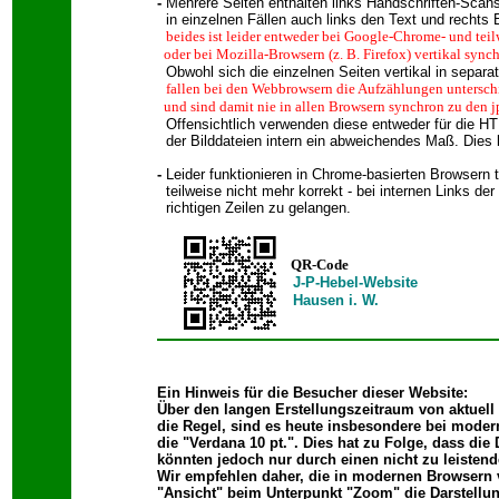
-
Mehrere Seiten enthalten links Handschriften-Scans
in einzelnen Fällen auch links den Text und rechts 
beides ist leider entweder bei Google-Chrome- und tei
oder bei Mozilla-Browsern (z. B. Firefox) vertikal sync
Obwohl sich die einzelnen Seiten vertikal in separa
fallen bei den Webbrowsern die Aufzählungen untersch
und sind damit nie in allen Browsern synchron zu den jp
Offensichtlich verwenden diese entweder für die HTML
der Bilddateien intern ein abweichendes Maß. Dies b
-
Leider funktionieren in Chrome-basierten Browsern 
teilweise nicht mehr korrekt - bei internen Links der
richtigen Zeilen zu gelangen.
QR-Code
J-P-Hebel-Website
Hausen i. W.
Ein Hinweis für die Besucher dieser Website:
Über den langen Erstellungszeitraum von aktuell 
die Regel, sind es heute insbesondere bei modern
die "Verdana 10 pt.". Dies hat zu Folge, dass die
könnten jedoch nur durch einen nicht zu leistende
Wir empfehlen daher, die in modernen Browsern 
"Ansicht" beim Unterpunkt "Zoom" die Darstellung