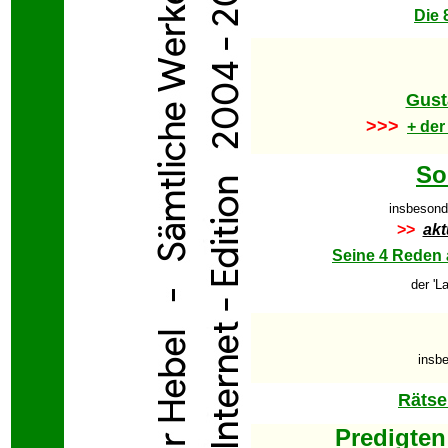
Die 
Gust
>>>
+ der
So
insbesond
>>
akt
Seine 4 Reden 
der 'L
insb
Rätse
Predigte