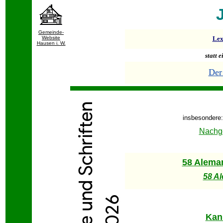
Gemeinde-
Website
Lex
Hausen i. W.
statt ei
Der
insbesondere:
Nachge
58 Alema
58 A
Kan