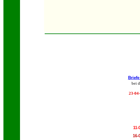
Brief
bei 
23-04
11-
16-