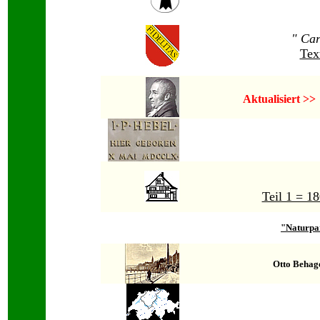
" Car
Tex
Aktualisiert >>
Teil 1 = 1
"Naturpar
Otto Behag