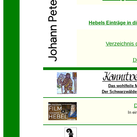
Hebels Einträge in 
Verzeichnis 
D
Das wohlfeile 
Der Schwarzwälde
D
In e